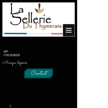
INPI
n°09/3658858
Marque déposée
Contact