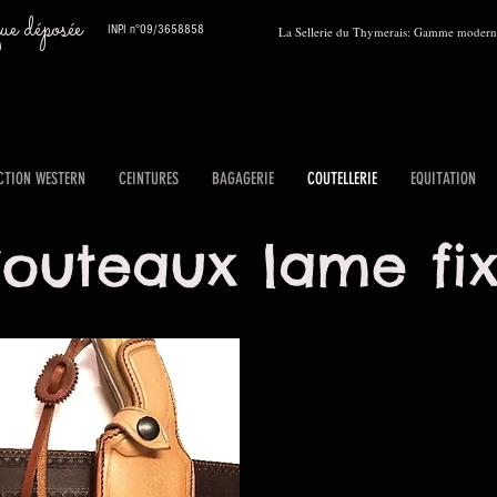
 déposée
INPI n°09/3658858
La Sellerie du Thymerais: Gamme moderne
CTION WESTERN
CEINTURES
BAGAGERIE
COUTELLERIE
EQUITATION
outeaux lame fi