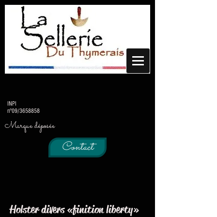
INPI
n°09/3658858
Marque déposée
Contact
Holster divers « finition liberty »