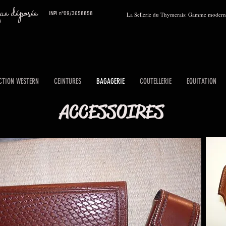
 déposée
INPI n°09/3658858
La Sellerie du Thymerais: Gamme moderne
CTION WESTERN
CEINTURES
BAGAGERIE
COUTELLERIE
EQUITATION
ACCESSOIRES