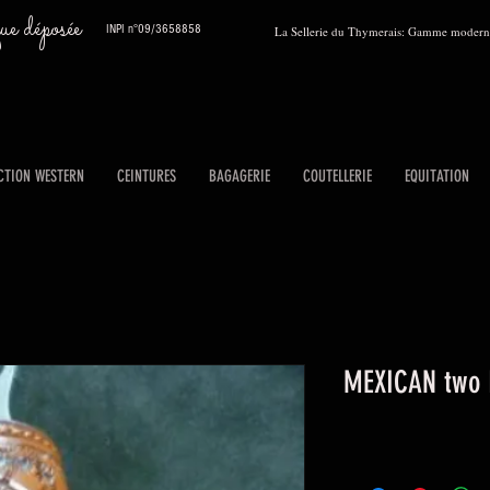
 déposée
INPI n°09/3658858
La Sellerie du Thymerais: Gamme moderne
CTION WESTERN
CEINTURES
BAGAGERIE
COUTELLERIE
EQUITATION
MEXICAN two 