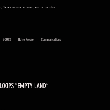
, Gamme western, ceintures, sacs et equitation.
BOOTS
Notre Presse
Communications
LOOPS “EMPTY LAND”