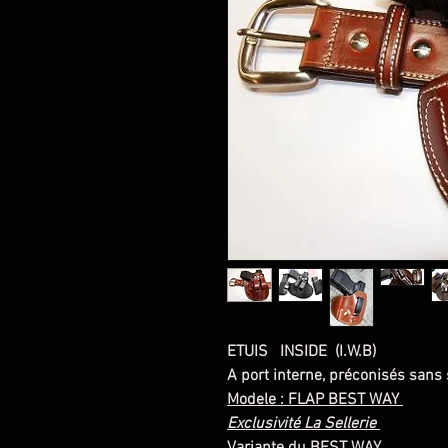
ETUIS INSIDE (I.W.B)
A port interne, préconisés sans
Modele : FLAP BEST WAY
Exclusivité La Sellerie