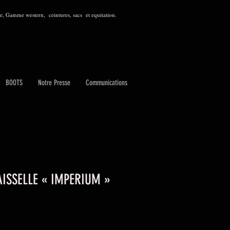
, Gamme western, ceintures, sacs et equitation.
BOOTS
Notre Presse
Communications
AISSELLE « IMPERIUM »