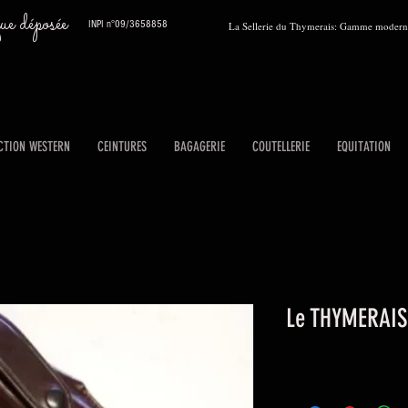
 déposée
INPI n°09/3658858
La Sellerie du Thymerais: Gamme moderne
CTION WESTERN
CEINTURES
BAGAGERIE
COUTELLERIE
EQUITATION
Le THYMERAIS