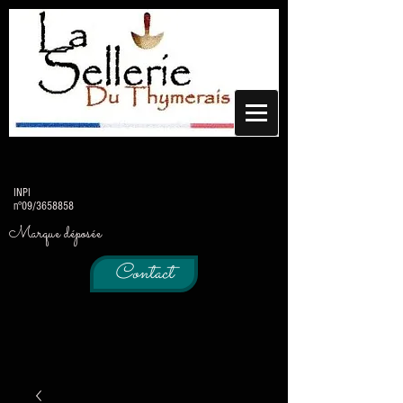
INPI
n°09/3658858
Marque déposée
Contact