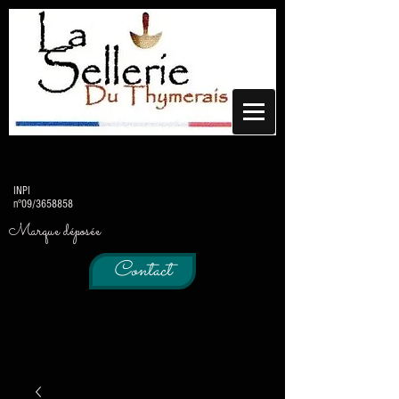
INPI
n°09/3658858
Marque déposée
Contact