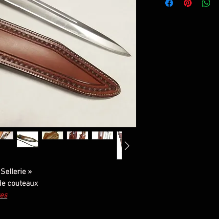
Sellerie »
 de couteaux
xes