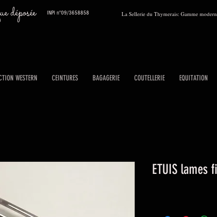
 déposée
INPI n°09/3658858
La Sellerie du Thymerais: Gamme moderne
CTION WESTERN
CEINTURES
BAGAGERIE
COUTELLERIE
EQUITATION
ETUIS lames fi