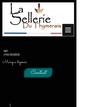
INPI
n°09/3658858
Marque déposée
Contact