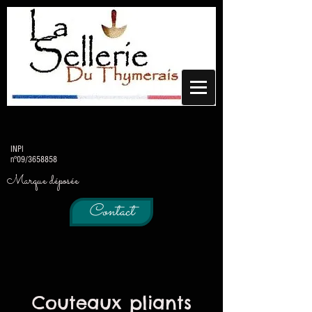
INPI
n°09/3658858
Marque déposée
Contact
Couteaux pliants