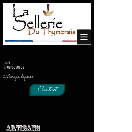
INPI
n°09/3658858
Marque déposée
Contact
ARTISANS