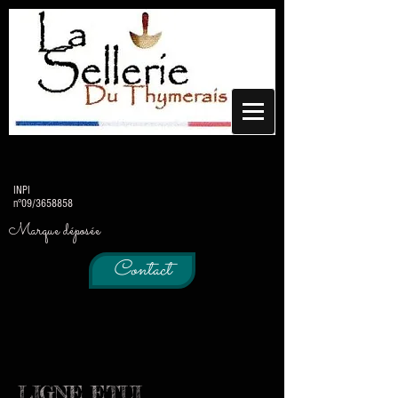
INPI
n°09/3658858
Marque déposée
Contact
LIGNE ETUI