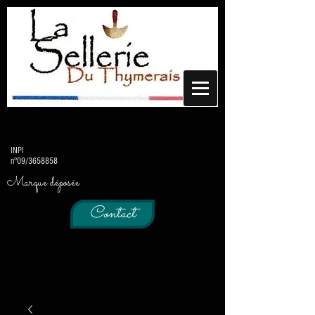
INPI
n°09/3658858
Marque déposée
Contact