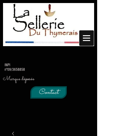
INPI
n°09/3658858
Marque déposée
Contact