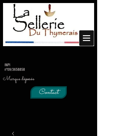
INPI
n°09/3658858
Marque déposée
Contact