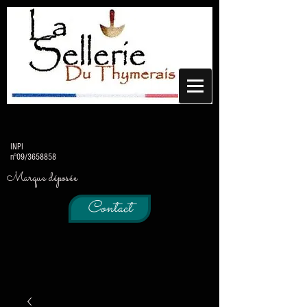
INPI
n°09/3658858
Marque déposée
Contact